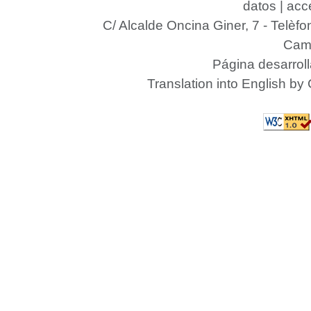
datos
|
acce
C/ Alcalde Oncina Giner, 7
- Telèfo
Camp
Página desarrol
Translation into English by