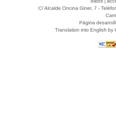
datos
|
acce
C/ Alcalde Oncina Giner, 7
- Telèfo
Camp
Página desarrol
Translation into English by