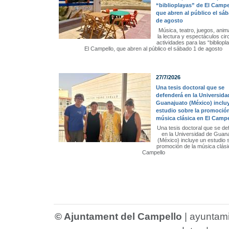
“biblioplayas” de El Campe
que abren al público el sá
de agosto
Música, teatro, juegos, anim
la lectura y espectáculos ci
actividades para las “bibliopl
El Campello, que abren al público el sábado 1 de agosto
27/7/2026
Una tesis doctoral que se
defenderá en la Universida
Guanajuato (México) inclu
estudio sobre la promoción
música clásica en El Campe
Una tesis doctoral que se de
en la Universidad de Guan
(México) incluye un estudio 
promoción de la música clási
Campello
© Ajuntament del Campello
|
ayuntam