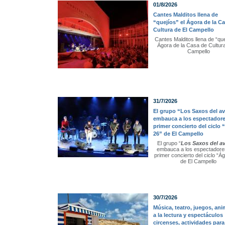
01/8/2026
Cantes Malditos llena de
“quejíos” el Ágora de la C
Cultura de El Campello
Cantes Malditos llena de “que
Ágora de la Casa de Cultura
Campello
31/7/2026
El grupo “Los Saxos del a
embauca a los espectadore
primer concierto del ciclo
26” de El Campello
El grupo “
Los Saxos del a
embauca a los espectadores
primer concierto del ciclo “Á
de El Campello
30/7/2026
Música, teatro, juegos, an
a la lectura y espectáculos
circenses, actividades para