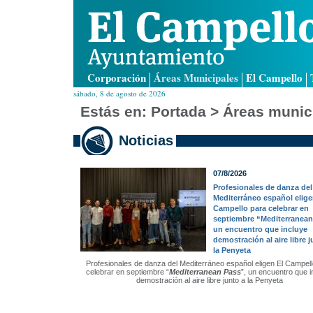
Corporación
Áreas Municipales
El Campello
sábado, 8 de agosto de 2026
Estás en:
Portada
>
Áreas munic
Noticias
07/8/2026
Profesionales de danza del
Mediterráneo español elige
Campello para celebrar en
septiembre “Mediterranean
un encuentro que incluye
demostración al aire libre j
la Penyeta
Profesionales de danza del Mediterráneo español eligen El Campell
celebrar en septiembre “
Mediterranean Pass
”, un encuentro que i
demostración al aire libre junto a la Penyeta