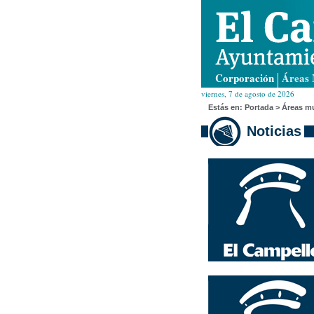
Corporación
Áreas 
viernes, 7 de agosto de 2026
Estás en:
Portada
>
Áreas mu
Noticias