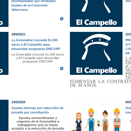
desempleadas por entidades
202
locales de la Comunitat
Valenciana
29/6/2021
22/
La Generalitat concede 51.000
PR
euros a El Campello para
A 
desarrollar programas EMCORP
CO
DE 
La Generalitat concede 51.000 euros
a El Campello para desarrollar
L
programas EMCORP
D
(
P
D
FOMENTAR LA CONTRAT
DE 30 AÑOS.
14/5/2020
05/
Ayudas directas por reducción de
Sub
jornada por conciliación
con
Ayudas extraordinarias y
urgentes de la Generalitat a
trabajadores que se hayan
acogido a la reducción de jornada