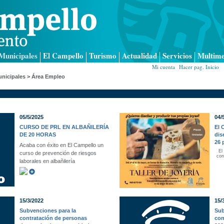
Municipales
El Campello
Turismo
Actualidad
Servicios
Multime
Mi cuenta
|
Hacer pag. Inicio
|
nicipales
>
Área Empleo
05/5/2025
04/
CURSO DE PRL EN ALBAÑILERÍA
El 
DE 20 HORAS
dis
26 
Acaba con éxito en El Campello un
El
curso de prevención de riesgos
con
laborales en albañilería
15/3/2022
15/
Subvenciones para la
Sub
contratación de personas
con