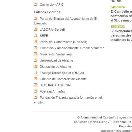
HORAS
Comercio - AFIC
04/5/2024
El Campello of
Enlaces externos:
confección de
Portal de Empleo del Ayuntamiento de El
al 31 de mayo
Campello
15/3/2022
LABORA (Servef)
Subvenciones 
personas des
SEPE
locales de la
Portal del Comerciante (Red Afic)
Comercio y medioambiente-Greencommerce
Generalitat Valenciana
Universidad de Alicante
Diputación de Alicante
Trabajo Tercer Sector (ONGs)
Cámara de Comercio de Alicante
SEGURIDAD SOCIAL
Fuerzas Armadas
Fundación Tripartita para la formación en el
empleo
© Ajuntament del Campello
|
ayuntami
C/ Alcalde Oncina Giner, 7
- Telephone 96 
Page des
Translation into Englis