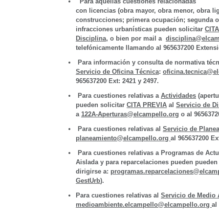
Para aquellas cuestiones relacionadas
con licencias (obra mayor, obra menor, obra lig
construcciones; primera ocupación; segunda o
infracciones urbanísticas pueden solicitar
CIT
Disciplina
, o bien por mail a
disciplina@elcam
telefónicamente llamando al 965637200 Extensi
Para información y consulta de normativa técni
Servicio de Oficina Técnica
:
oficina.tecnica@e
965637200 Ext: 2421 y 2497.
Para cuestiones relativas a
Actividades
(apertu
pueden solicitar
CITA PREVIA
al
Servicio de Di
a
122A-Aperturas@elcampello.org
o al 9656372
Para cuestiones relativas al
Servicio de Plane
planeamiento@elcampello.org
al 965637200 Ex
Para cuestiones relativas a Programas de Actu
Aislada y para reparcelaciones pueden pueden 
dirigirse a:
programas.reparcelaciones@elcamp
GestUrb
)
.
Para cuestiones relativas al
Servicio de Medio
medioambiente.elcampello@elcampello.org
al