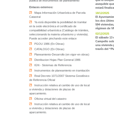
que el bloque
pública de instrumentos de planeamiento
asequible que
Enlaces externos:
estará finaliz
Mapa Información Urbanística de Parcela
18/12/2025
Catastral
El Ayuntamie
los dos últim
Ya está disponible la posibilidad de tramitar
594 viviendas
en la sede electrónica el certificado de
régimen de V
compatibilidad urbanística (Catálogo de trámites,
02/12/2025
seleccionando la materia urbanismo y vivienda).
El sábado 13 
Puede acceder pinchando este enlace
Campello sobr
PGOU 1986 (En Obras)
una vivienda 
través del “Pl
CATALOGO (En Obras)
Planeamiento-Desarrollo (en vigor-en obras)
Distribucion Hojas Plan General 1986
IGN - Sistemas de Referencia
Instrumentos de planeamiento en tramitación
Real Decreto 1071/2007 Sistema Geodésico
de Referencia Oficial
Instrucción relativa al cambio de uso de local
a vivienda y dotaciones de plazas de
aparcamiento.
Oficina virtual del catastro
Instrucción relativa al cambio de uso de local
a vivienda y dotaciones de plazas de
aparcamiento.