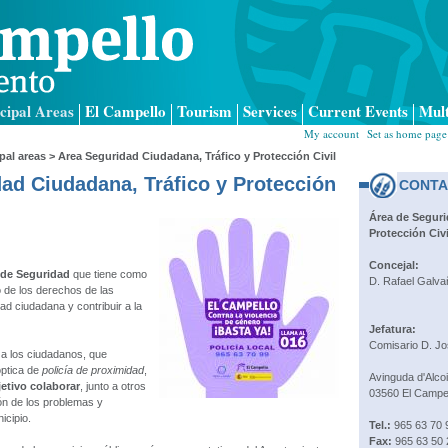
cipal Areas
El Campello
Tourism
Services
Current Events
Mul
My account
|
Set as home page
pal areas
> Area Seguridad Ciudadana, Tráfico y Protección Civil
ad Ciudadana, Tráfico y Protección
CONTA
Área de Seguri
Protección Civi
Concejal:
de Seguridad
que tiene como
D. Rafael Galva
io de los derechos de las
ad ciudadana y contribuir a la
Jefatura:
Comisario D. Jo
 a los ciudadanos, que
óptica de
policía de proximidad
,
Avinguda d'Alcoi
jetivo colaborar
, junto a otros
03560 El Campe
ión de los problemas y
icipio.
Tel.:
965 63 70 9
Fax:
965 63 50 