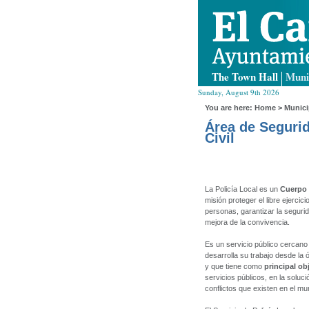
The Town Hall
Muni
Sunday, August 9th 2026
You are here:
Home
>
Munici
Área de Segurid
Civil
La Policía Local es un
Cuerpo 
misión proteger el libre ejercic
personas, garantizar la segurid
mejora de la convivencia.
Es un servicio público cercano
desarrolla su trabajo desde la 
y que tiene como
principal ob
servicios públicos, en la soluc
conflictos que existen en el mun