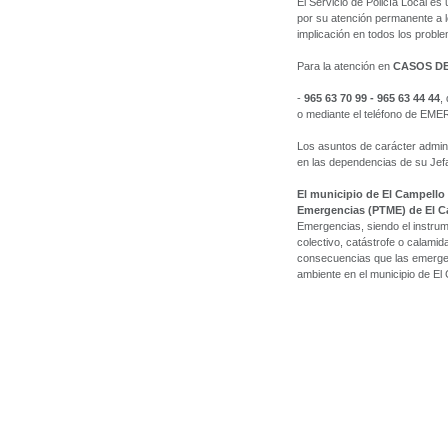
El Servicio de Policía Local es
por su atención permanente a l
implicación en todos los probl
Para la atención en
CASOS D
-
965 63 70 99 - 965 63 44 44
,
o mediante el teléfono de E
Los asuntos de carácter admini
en las dependencias de su Jefat
El municipio de El Campello 
Emergencias (PTME) de El C
Emergencias, siendo el instrum
colectivo, catástrofe o calamid
consecuencias que las emergen
ambiente en el municipio de El