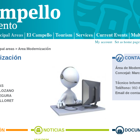
cipal Areas
El Campello
Tourism
Services
Current Events
Mul
My account
|
Set as home page
pal areas
> Area Modernización
ización
CONTA
Área de Moder
Concejal: Marc
Técnico Inform
AS
Teléfono:
960 4
 LOZANO
Email de conta
SEGURA
 LLORET
ÓN
NOTICIAS
DOCU