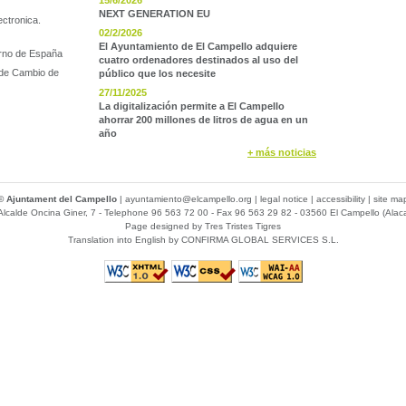
15/6/2026
NEXT GENERATION EU
ectronica.
02/2/2026
El Ayuntamiento de El Campello adquiere
rno de España
cuatro ordenadores destinados al uso del
 de Cambio de
público que los necesite
27/11/2025
La digitalización permite a El Campello
ahorrar 200 millones de litros de agua en un
año
+ más noticias
© Ajuntament del Campello
|
ayuntamiento@elcampello.org
|
legal notice
|
accessibility
|
site ma
Alcalde Oncina Giner, 7
- Telephone 96 563 72 00 - Fax 96 563 29 82 - 03560 El Campello (Alac
Page designed by
Tres Tristes Tigres
Translation into English by
CONFIRMA GLOBAL SERVICES S.L.