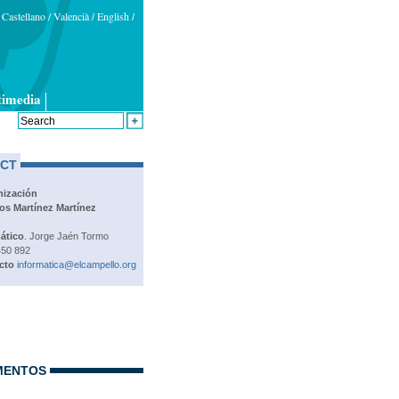
Castellano /
Valencià
English
/
/
timedia
|
CT
nización
os Martínez Martínez
ático
. Jorge Jaén Tormo
50 892
cto
informatica@elcampello.org
MENTOS