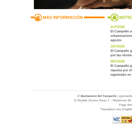
MÁS INFORMACIÓN
NOTIC
31/7/2026
El Campello a
urbanizaciones
agosto
10/7/2026
El Campello g
por las vícti
06/7/2026
El Campello g
repulsa por e
registrado en
© Ajuntament del Campello
|
ayuntami
C/ Alcalde Oncina Giner, 7
- Telephone 96 
Page des
Translation into Englis