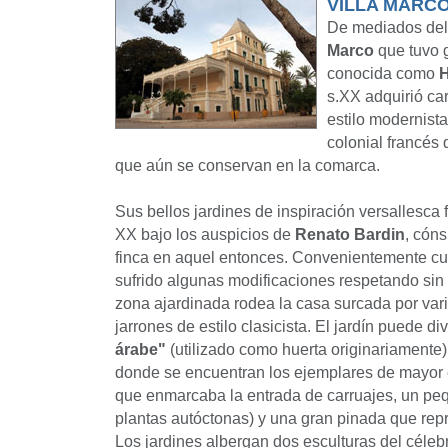
VILLA MARC
De mediados del 
Marco
que tuvo g
conocida como
H
s.XX adquirió car
estilo modernista
colonial francés 
que aún se conservan en la comarca.
Sus bellos jardines de inspiración versallesca 
XX bajo los auspicios de
Renato Bardin
, cóns
finca en aquel entonces. Convenientemente cuid
sufrido algunas modificaciones respetando sin 
zona ajardinada rodea la casa surcada por var
jarrones de estilo clasicista. El jardín puede di
árabe"
(utilizado como huerta originariamente
donde se encuentran los ejemplares de mayor
que enmarcaba la entrada de carruajes, un p
plantas autóctonas) y una gran pinada que re
Los jardines albergan dos esculturas del célebr