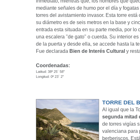
inmediato, mientras que, los hombres que qued
mediante señales de humo por el día y fogatas 
torres del avistamiento invasor. Esta torre est
su diámetro es de seis metros en la base y cinc
entrada esta situada en su parte media, por lo 
una escalera "de gato" o cuerda. Su interior es
de la puerta y desde ella, se accede hasta la t
Fue declarada
Bien de Interés Cultural
y rest
Coordenadas:
Latitud: 38º 25´ 58"
Longitud: 0º 23´ 2"
TORRE DEL 
Al igual que la To
segunda mitad d
de torres vigías 
valenciana para 
berberiscos. Est