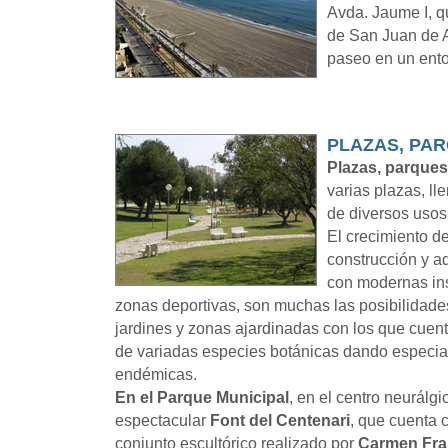
Avda. Jaume I, qu
de San Juan de A
paseo en un ent
PLAZAS, PAR
Plazas, parques
varias plazas, ll
de diversos usos 
El crecimiento de
construcción y a
con modernas ins
zonas deportivas, son muchas las posibilidade
jardines y zonas ajardinadas con los que cuenta 
de variadas especies botánicas dando especial
endémicas.
En el Parque Municipal
, en el centro neurálg
espectacular
Font del Centenari
, que cuenta 
conjunto escultórico realizado por
Carmen Frai