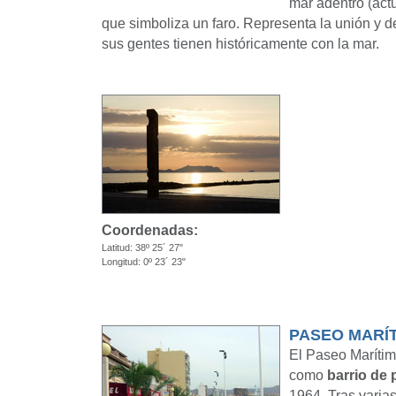
mar adentro (act
que simboliza un faro. Representa la unión y 
sus gentes tienen históricamente con la mar.
Coordenadas:
Latitud: 38º 25´ 27"
Longitud: 0º 23´ 23"
PASEO MARÍ
El Paseo Marítim
como
barrio de
1964. Tras varia