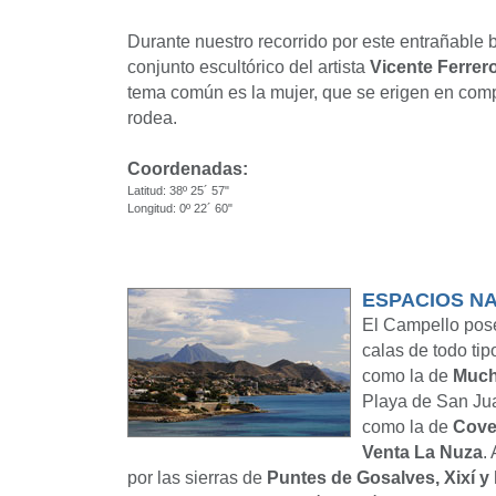
Durante nuestro recorrido por este entrañable 
conjunto escultórico del artista
Vicente Ferrer
tema común es la mujer, que se erigen en comp
rodea.
Coordenadas:
Latitud: 38º 25´ 57"
Longitud: 0º 22´ 60"
ESPACIOS N
El Campello posee
calas de todo ti
como la de
Much
Playa de San Jua
como la de
Cove
Venta La Nuza
.
por las sierras de
Puntes de Gosalves, Xixí y