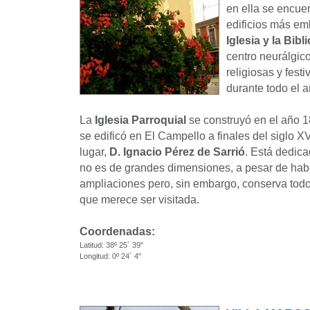
en ella se encue
edificios más e
Iglesia y la Bibl
centro neurálgic
religiosas y festi
durante todo el a
La
Iglesia Parroquial
se construyó en el año 1
se edificó en El Campello a finales del siglo X
lugar,
D. Ignacio Pérez de Sarrió
. Está dedic
no es de grandes dimensiones, a pesar de hab
ampliaciones pero, sin embargo, conserva todo s
que merece ser visitada.
Coordenadas:
Latitud: 38º 25´ 39"
Longitud: 0º 24´ 4"