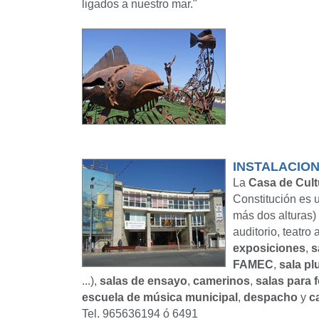
ligados a nuestro mar."
INSTALACIO
La
Casa de Cult
Constitución es u
más dos alturas)
auditorio, teatro a
exposiciones
,
s
FAMEC
,
sala pl
...),
salas de ensayo
,
camerinos
,
salas para 
escuela de música municipal
,
despacho
y
c
Tel. 965636194 ó 6491