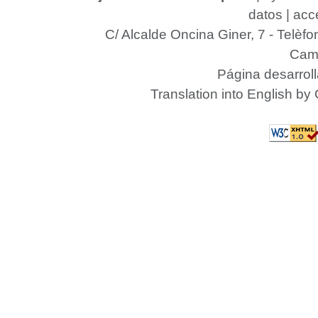
datos
|
acce
C/ Alcalde Oncina Giner, 7
- Telèfo
Camp
Página desarrol
Translation into English by