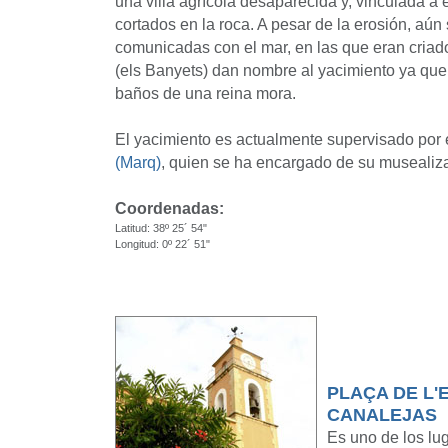
una villa agrícola desaparecida y, vinculada a 
cortados en la roca. A pesar de la erosión, aún 
comunicadas con el mar, en las que eran criad
(els Banyets) dan nombre al yacimiento ya que 
baños de una reina mora.
El yacimiento es actualmente supervisado por 
(Marq)
, quien se ha encargado de su musealiz
Coordenadas:
Latitud: 38º 25´ 54"
Longitud: 0º 22´ 51"
PLAÇA DE L'
CANALEJAS
Es uno de los lu