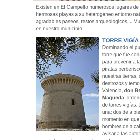
Existen en El Campello numerosos lugares de i
hermosas playas a su heterogéneo entorno na
agradables paseos, restos arqueológicos,... M
en nuestro municipio.
TORRE VIGÍA 
Dominando el pue
torre que fue con
para prevenir a l
piratas berberi
nuestras tierras
destrozos y temor
Valencia,
don Be
Maqueda
, orden
de torres vigías
una: dos de a pie
momento en que s
hombres de a ca
avisar a las auto