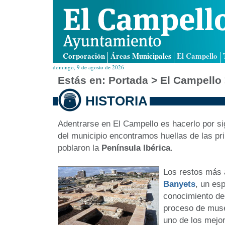
Corporación
Áreas Municipales
El Campello
domingo, 9 de agosto de 2026
Estás en:
Portada
> El Campello 
HISTORIA
Adentrarse en El Campello es hacerlo por sig
del municipio encontramos huellas de las pri
poblaron la
Península Ibérica
.
Los restos más 
Banyets
, un esp
conocimiento de 
proceso de muse
uno de los mejo