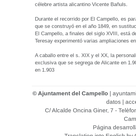
célebre artista alicantino Vicente Bañuls.
Durante el recorrido por El Campello, es para
que se construyó en el año 1849, en sustituc
El Campello, a finales del siglo XVIII, está
Teresay experimentó varias ampliaciones en
A caballo entre el s. XIX y el XX, la persona
exclusiva que se segrega de Alicante en 1.90
en 1.903
© Ajuntament del Campello
|
ayuntam
datos
|
acce
C/ Alcalde Oncina Giner, 7
- Telèfo
Camp
Página desarrol
Translation into English by