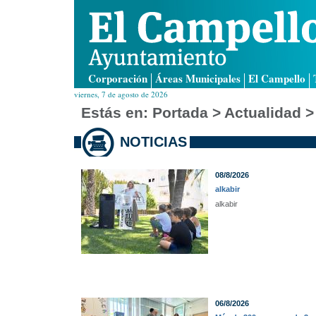
Corporación
Áreas Municipales
El Campello
viernes, 7 de agosto de 2026
Estás en:
Portada
> Actualidad >
NOTICIAS
08/8/2026
alkabir
alkabir
06/8/2026