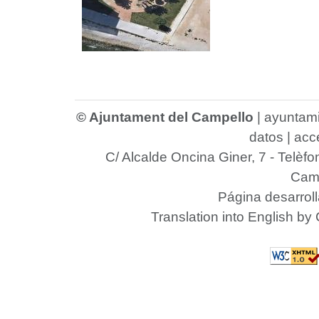
© Ajuntament del Campello
|
ayuntam
datos
|
acce
C/ Alcalde Oncina Giner, 7
- Telèfo
Camp
Página desarrol
Translation into English by