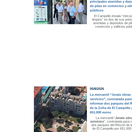
principales avenidas y dep
de pilas en comercios y edi
públicos
El Campello instala “mini p
limpios” en dos de sus prin
avenidas y depósitos de pi
comercios y edificios púb
05/8/2026
La mercantil “Joraix obras 
servicios”, contratada para
reformar dos parques del 
de la Zofra de El Campello
651.000 euros
La mercantil “
Joraix obr
servicios
”, contratada para 
dos parques del Rincón de l
de El Campello por 651.000