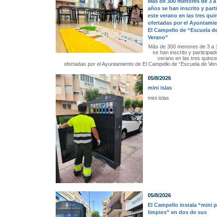
Más de 300 menores de 3 a
años se han inscrito y part
este verano en las tres qu
ofertadas por el Ayuntami
El Campello de “Escuela d
Verano”
Más de 300 menores de 3 a 
se han inscrito y participad
verano en las tres quinc
ofertadas por el Ayuntamiento de El Campello de “Escuela de Ver
05/8/2026
mini islas
mini islas
05/8/2026
El Campello instala “mini 
limpios” en dos de sus