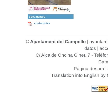
documentos
contacontes
© Ajuntament del Campello
|
ayuntam
datos
|
acce
C/ Alcalde Oncina Giner, 7
- Telèfo
Camp
Página desarrol
Translation into English by