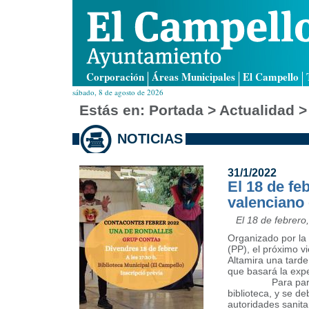
Corporación
Áreas Municipales
El Campello
sábado, 8 de agosto de 2026
Estás en:
Portada
> Actualidad >
NOTICIAS
31/1/2022
El 18 de fe
valenciano 
El 18 de febrero
Organizado por la 
(PP), el próximo v
Altamira una tard
que basará la expe
Para participar 
biblioteca, y se d
autoridades sanitar