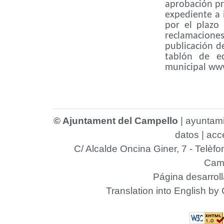
aprobación pr
expediente a 
por el plazo 
reclamacion
publicación de
tablón de e
municipal www
© Ajuntament del Campello
|
ayuntam
datos
|
acce
C/ Alcalde Oncina Giner, 7
- Telèfo
Camp
Página desarrol
Translation into English by