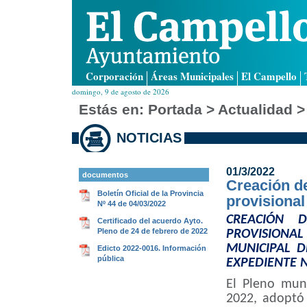
Corporación
Áreas Municipales
El Campello
domingo, 9 de agosto de 2026
Estás en:
Portada
> Actualidad >
NOTICIAS
01/3/2022
documentos
Creación d
Boletín Oficial de la Provincia
provisiona
Nº 44 de 04/03/2022
CREACIÓN 
Certificado del acuerdo Ayto.
Pleno de 24 de febrero de 2022
PROVISIONAL
MUNICIPAL DE
Edicto 2022-0016. Información
pública
EXPEDIENTE N
El Pleno mun
2022, adoptó 