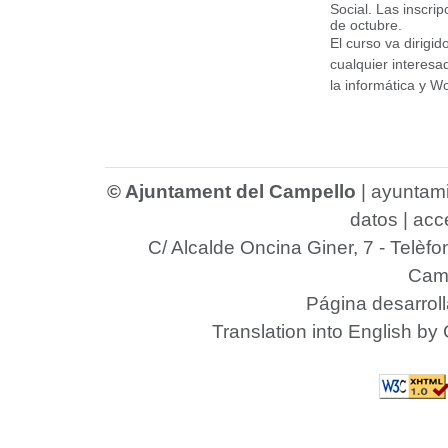
Social. Las inscrip
de octubre.
El curso va dirigi
cualquier interesad
la informática y W
© Ajuntament del Campello
|
ayuntam
datos
|
acce
C/ Alcalde Oncina Giner, 7
- Telèfo
Camp
Página desarrol
Translation into English by