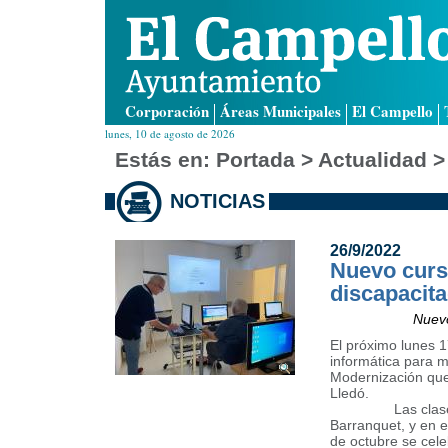
Corporación
Áreas Municipales
El Campello
lunes, 10 de agosto de 2026
Estás en:
Portada
> Actualidad >
NOTICIAS
26/9/2022
Nuevo curs
discapacit
Nuevo
El próximo lunes 
informática para m
Modernización que 
Lledó.
Las clases se im
Barranquet, y en e
de octubre se cele