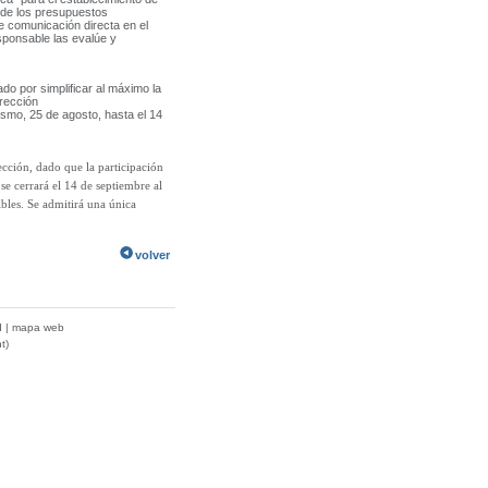
s de los presupuestos
e comunicación directa en el
sponsable las evalúe y
 por simplificar al máximo la
irección
smo, 25 de agosto, hasta el 14
ón, dado que la participación
se cerrará el 14 de septiembre al
ibles. Se admitirá una única
volver
d
|
mapa web
t)