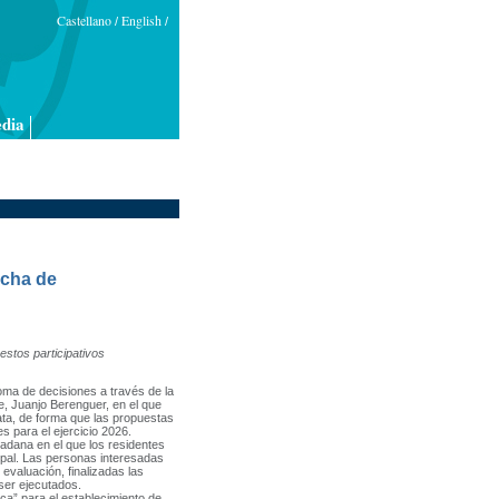
Castellano
English
/
/
dia
rcha de
stos participativos
toma de decisiones
a través de la
e, Juanjo Berenguer, en el que
ata, de forma que las propuestas
 para el ejercicio 2026.
ana en el que los residentes
ipal. Las personas interesadas
evaluación, finalizadas las
ser ejecutados.
 para el establecimiento de