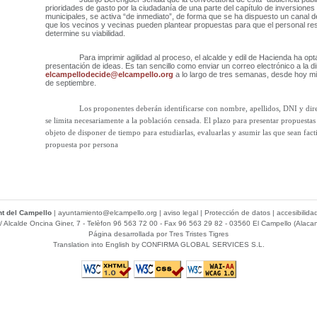
prioridades de gasto por la ciudadanía de una parte del capítulo de inversione
municipales, se activa “de inmediato”, de forma que se ha dispuesto un canal d
que los vecinos y vecinas pueden plantear propuestas para que el personal re
determine su viabilidad.
Para imprimir agilidad al proceso, el alcalde y edil de Hacienda ha optado
presentación de ideas. Es tan sencillo como enviar un correo electrónico a la d
elcampellodecide@elcampello.org
a lo largo de tres semanas,
desde hoy mi
de septiembre.
Los proponentes deberán identificarse con nombre, apellidos, DNI y direcci
se limita necesariamente a la población censada. El plazo para presentar propuestas 
objeto de disponer de tiempo para estudiarlas, evaluarlas y asumir las que sean fact
propuesta por persona
t del Campello
|
ayuntamiento@elcampello.org
|
aviso legal
|
Protección de datos
|
accesibilida
/ Alcalde Oncina Giner, 7
- Telèfon 96 563 72 00 - Fax 96 563 29 82 - 03560 El Campello (Alacan
Página desarrollada por
Tres Tristes Tigres
Translation into English by
CONFIRMA GLOBAL SERVICES S.L.