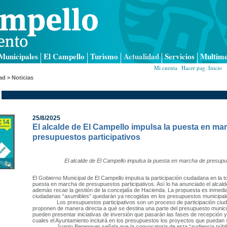
Municipales
El Campello
Turismo
Actualidad
Servicios
Multime
Mi cuenta
|
Hacer pag. Inicio
|
ad > Noticias
25/8/2025
El alcalde de El Campello impulsa la puesta en ma
presupuestos participativos
El alcalde de El Campello impulsa la puesta en marcha de presupue
El Gobierno Municipal de El Campello impulsa la
participación ciudadana en la 
puesta en marcha de presupuestos participativos. Así lo ha anunciado el alcald
además recae la gestión de la concejalía de Hacienda. La propuesta es inmedi
ciudadanas “asumibles” quedarán ya recogidas en los presupuestos municipales
Los presupuestos participativos son un proceso de participación ciudad
proponen de manera directa a qué se destina una parte del presupuesto munic
pueden presentar iniciativas de inversión que pasarán las fases de recepción y 
cuales el Ayuntamiento incluirá en los presupuestos los proyectos que puedan 
Juanjo Berenguer señala que la convocatoria de esta “audiencia pública”