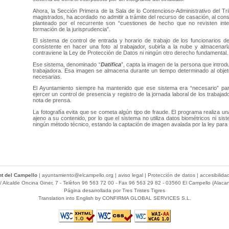
Ahora, la Sección Primera de la Sala de lo Contencioso-Administrativo del Tr
magistrados, ha acordado no admitir a trámite del recurso de casación, al cons
planteado por el recurrente son “cuestiones de hecho que no revisten inte
formación de la jurisprudencia”.
El sistema de control de entrada y horario de trabajo de los funcionarios d
consistente en hacer una foto al trabajador, subirla a la nube y almacenarla
contraviene la Ley de Protección de Datos ni ningún otro derecho fundamental.
Ese sistema, denominado “
Datifica
”, capta la imagen de la persona que introdu
trabajadora. Esa imagen se almacena durante un tiempo determinado al obje
necesarias.
El Ayuntamiento siempre ha mantenido que ese sistema era “necesario” par
ejercer un control de presencia y registro de la jornada laboral de los trabaja
nota de prensa.
La fotografía evita que se cometa algún tipo de fraude. El programa realiza u
ajeno a su contenido, por lo que el sistema no utiliza datos biométricos ni sis
ningún método técnico, estando la captación de imagen avalada por la ley para 
t del Campello
|
ayuntamiento@elcampello.org
|
aviso legal
|
Protección de datos
|
accesibilida
/ Alcalde Oncina Giner, 7
- Telèfon 96 563 72 00 - Fax 96 563 29 82 - 03560 El Campello (Alacan
Página desarrollada por
Tres Tristes Tigres
Translation into English by
CONFIRMA GLOBAL SERVICES S.L.