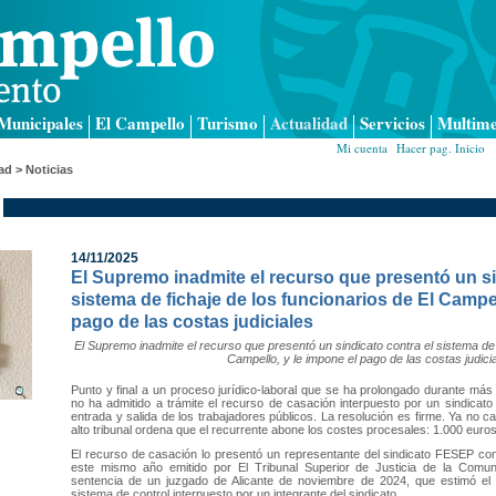
Municipales
El Campello
Turismo
Actualidad
Servicios
Multime
Mi cuenta
|
Hacer pag. Inicio
|
ad > Noticias
14/11/2025
El Supremo inadmite el recurso que presentó un si
sistema de fichaje de los funcionarios de El Campel
pago de las costas judiciales
El Supremo inadmite el recurso que presentó un sindicato contra el sistema de f
Campello, y le impone el pago de las costas judici
Punto y final a un proceso jurídico-laboral que se ha prolongado durante más
no ha admitido a trámite el recurso de casación interpuesto por un sindicato
entrada y salida de los trabajadores públicos. La resolución es firme. Ya no 
alto tribunal ordena que el recurrente abone los costes procesales: 1.000 euro
El recurso de casación lo presentó un representante del sindicato FESEP cont
este mismo año emitido por El Tribunal Superior de Justicia de la Comun
sentencia de un juzgado de Alicante de noviembre de 2024, que estimó el 
sistema de control interpuesto por un integrante del sindicato.