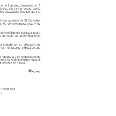
ibunal Supremo, integrada por 5
iderar, entre otras cosas, que lo
rés casacional objetivo para la
el Ayuntamiento de El Campello,
, es definitivamente legal y no
ce el código pin del trabajador o
to de hacer las comprobaciones
a cumplir con su obligación de
dores municipales, explica en una
na fotografía y es completamente
temas de reconocimiento facial ni
funciones de control.
volver
d
|
mapa web
t)