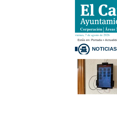
Corporación
Áreas 
viernes, 7 de agosto de 2026
Estás en:
Portada
> Actualid
NOTICIAS