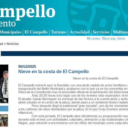
Municipales
El Campello
Turismo
Actualidad
Servicios
Multime
Mi cuenta
|
Hacer pag. Inicio
|
ad > Noticias
06/12/2025
Nieve en la costa de El Campello
Nieve en la costa de El Campello
El Campello estrenó ayer la Navidad, con una tarde repleta de actos familiare
inauguración del Belén Municipal y acabaron con lo que ya se ha convertido en 
Plaza de la Constitución tras el encendido oficial de la iluminación del árbol insta
A las 20:30 horas tuvo lugar uno de los eventos más esperados: el e
El alcalde Juanjo Berenguer se encargó de dar lectura a la cuenta atrás y activó
abeto situado en el centro de la plaza, dando paso a un ambiente festivo replet
Poco después llegó la tradicional “gran nevada”, uno de los momentos 
a los cañones de nieve distribuidos por la plaza. El Grupo Grau Eventos amen
villancicos.
Con esta jornada, El Campello abre oficialmente su programación na
durante todo el mes con actividades culturales, animación y las tradicionales v
Magos, que volverán a encontrarse con los niños del municipio como cada año