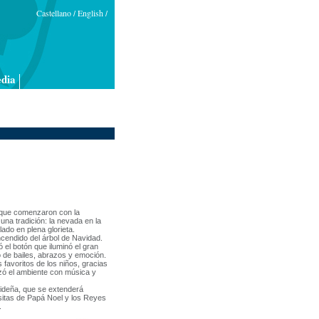
Castellano
English
/
/
dia
s que comenzaron con la
una tradición: la nevada en la
lado en plena glorieta.
ncendido del árbol de Navidad.
 el botón que iluminó el gran
o de bailes, abrazos y emoción.
favoritos de los niños, gracias
izó el ambiente con música y
videña, que se extenderá
isitas de Papá Noel y los Reyes
.