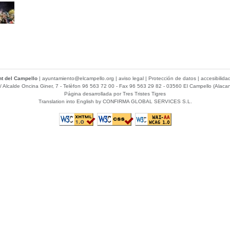
t del Campello
|
ayuntamiento@elcampello.org
|
aviso legal
|
Protección de datos
|
accesibilida
/ Alcalde Oncina Giner, 7
- Telèfon 96 563 72 00 - Fax 96 563 29 82 - 03560 El Campello (Alacan
Página desarrollada por
Tres Tristes Tigres
Translation into English by
CONFIRMA GLOBAL SERVICES S.L.