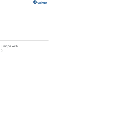
volver
d
|
mapa web
t)