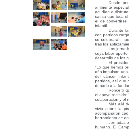
Desde pri
ambiente especial
acudían a disfrut
causa que toca el
el de convertirse
infantil.
Durante la
con partidos carg
se celebrarán nue
tras los aplazamie
Las jornada
cuya labor aportó 
desarrollo de los 
El presiden
“Lo que hemos or
año impulsan una 
del cáncer infa
partidos, así que
donarlo a la funda
Roncero qu
el apoyo recibido
colaboración y el 
Más allá d
vivió sobre la p
acompañaron cada
herramienta de apo
Jornadas ex
humano. El Campel