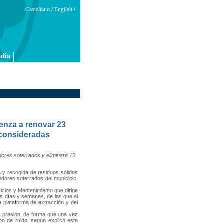
Castellano
English
/
/
dia
enza a renovar 23
 consideradas
ores soterrados y eliminará 15
a y recogida de residuos sólidos
dores soterrados del municipio,
os y Mantenimiento que dirige
s días y semanas, de las que al
a plataforma de extracción y del
esión, de forma que una vez
po de ruido, según explicó esta