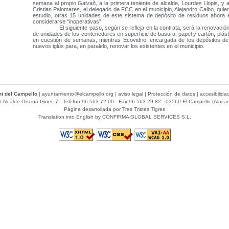
semana al propio Galvañ, a la primera teniente de alcalde, Lourdes Llopis, y al
Cristian Palomares, el delegado de FCC en el municipio, Alejandro Calbo, quien
estudio, otras 15 unidades de este sistema de depósito de residuos ahora 
considerarse “inoperativas”.
El siguiente paso, según se refleja en la contrata, será la renovación in
de unidades de los contenedores en superficie de basura, papel y cartón, plá
en cuestión de semanas, mientras Ecovidrio, encargada de los depósitos de 
nuevos iglús para, en paralelo, renovar los existentes en el municipio.
t del Campello
|
ayuntamiento@elcampello.org
|
aviso legal
|
Protección de datos
|
accesibilida
/ Alcalde Oncina Giner, 7
- Telèfon 96 563 72 00 - Fax 96 563 29 82 - 03560 El Campello (Alacan
Página desarrollada por
Tres Tristes Tigres
Translation into English by
CONFIRMA GLOBAL SERVICES S.L.