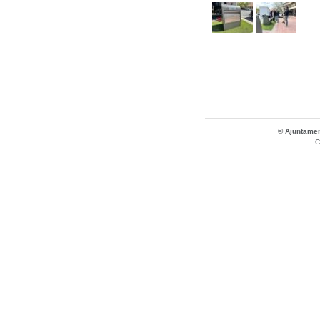
© Ajuntamen
C