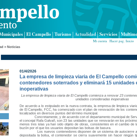
Municipales
El Campello
Turismo
Actualidad
Servicios
Multime
Mi cuenta
|
Hacer pag. Inicio
|
ad > Noticias
01/4/2026
La empresa de limpieza viaria de El Campello comi
contenedores soterrados y eliminará 15 unidades
inoperativas
La empresa de limpieza viaria de El Campello comienza a renovar 23 contened
unidades consideradas inoperativas
De acuerdo a lo estipulado en la nueva contrata, la empresa de limpieza viari
de El Campello, FCC, ha comenzado con el plan de renovación de los contene
localizados en diversos puntos del término municipal.
Concretamente, y de acuerdo con el departamento municipal de Servici
el concejal Rafa Galvañ, son 23 las unidades que se renovarán en los próximo
menos tres islas ya han sido objeto de obras, consistentes en el cambio de l
buzón por el que los usuarios depositan las bolsas de basura.
Los nuevos contenedores disponen de un sistema de autocierre a pr
depositada la bolsa, el contenedor se cierra suavemente sin hacer ningún ti