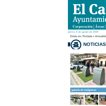
Corporación
Áreas 
jueves, 6 de agosto de 2026
Estás en:
Portada
> Actualid
NOTICIAS
galería de imágenes