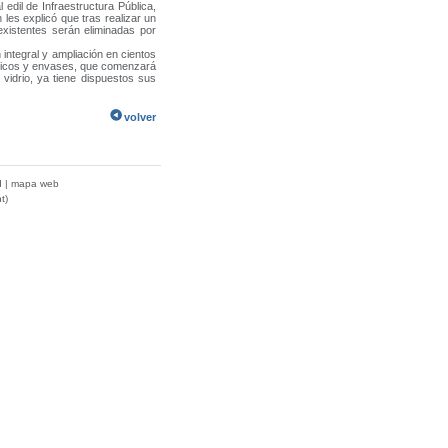
 edil de Infraestructura Pública,
 les explicó que tras realizar un
existentes serán eliminadas por
tegral y ampliación en cientos
sticos y envases, que comenzará
vidrio, ya tiene dispuestos sus
volver
d
|
mapa web
t)