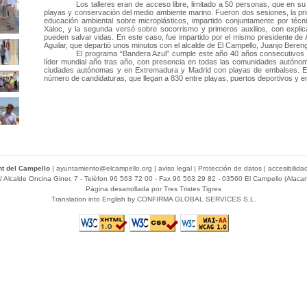
Los talleres eran de acceso libre, limitado a 50 personas, que en s
playas y conservación del medio ambiente marino. Fueron dos sesiones, la pri
educación ambiental sobre microplásticos, impartido conjuntamente por téc
Xaloc, y la segunda versó sobre socorrismo y primeros auxilios, con explic
pueden salvar vidas. En este caso, fue impartido por el mismo presidente de
Aguilar, que departió unos minutos con el alcalde de El Campello, Juanjo Beren
El programa “Bandera Azul” cumple este año 40 años consecutivo
líder mundial año tras año, con presencia en todas las comunidades autóno
ciudades autónomas y en Extremadura y Madrid con playas de embalses. E
número de candidaturas, que llegan a 830 entre playas, puertos deportivos y e
t del Campello
|
ayuntamiento@elcampello.org
|
aviso legal
|
Protección de datos
|
accesibilida
/ Alcalde Oncina Giner, 7
- Telèfon 96 563 72 00 - Fax 96 563 29 82 - 03560 El Campello (Alacan
Página desarrollada por
Tres Tristes Tigres
Translation into English by
CONFIRMA GLOBAL SERVICES S.L.