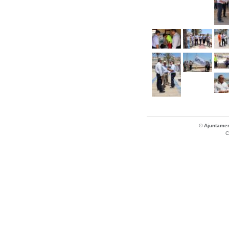
© Ajuntamen
C