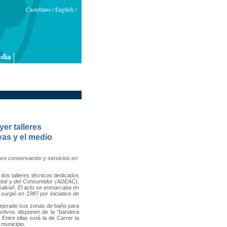
Castellano
English
/
/
dia
yer talleres
yas y el medio
obre conservación y servicios en
 dos talleres técnicos dedicados
ntal y del Consumidor (ADEAC),
a Galvañ. El acto se enmarcaba en
surgió en 1987 por iniciativa de
rado sus zonas de baño para
rtivos disponen de la “bandera
 Entre ellas está la de Carrer la
 municipio.