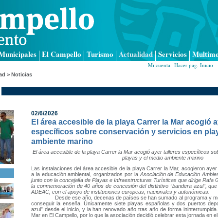
Municipales
El Campello
Turismo
Actualidad
Servicios
Multime
Mi cuenta
|
Hacer pag. Inicio
|
ad > Noticias
02/6/2026
El área accesible de la playa Carrer la Mar acogió a
específicos sobre conservación y servicios en pla
ambiente marino
El área accesible de la playa Carrer la Mar acogió ayer talleres específicos s
playas y el medio ambiente marino
Las instalaciones del área accesible de la playa Carrer la Mar, acogieron ayer
a la educación ambiental, organizados por la
Asociación de Educación Ambie
junto con la concejalía de Playas e Infraestructuras Turísticas que dirige Raf
la conmemoración de 40 años de concesión del distintivo “bandera azul”, que 
ADEAC, con el apoyo de instituciones europeas, nacionales y autonómicas.
Desde ese año, decenas de países se han sumado al programa y mejo
conseguir la enseña. Únicamente siete playas españolas y dos puertos depo
azul” desde el inicio, y la han renovado año tras año de forma ininterrumpida.
Mar en El Campello, por lo que la asociación decidió celebrar esta jornada en el