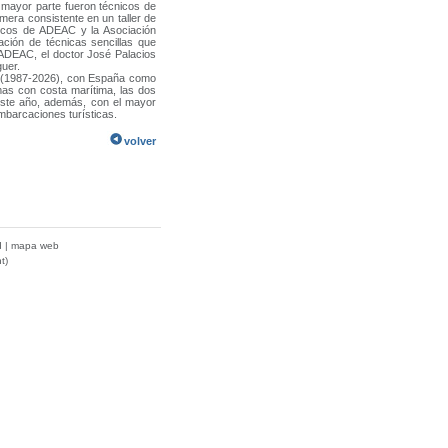
u mayor parte fueron técnicos de
mera consistente en un taller de
nicos de ADEAC y la Asociación
ación de técnicas sencillas que
 ADEAC, el doctor José Palacios
guer.
s (1987-2026), con España como
mas con costa marítima, las dos
ste año, además, con el mayor
mbarcaciones turísticas.
volver
d
|
mapa web
t)