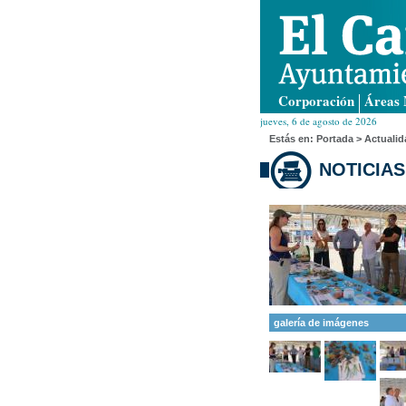
Corporación
Áreas 
jueves, 6 de agosto de 2026
Estás en:
Portada
> Actualid
NOTICIAS
galería de imágenes