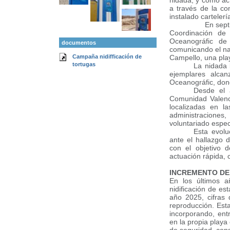
nidada, y cómo ac
a través de la co
instalado cartelerí
En septiembre d
Coordinación de
Oceanográfic de 
documentos
comunicando el na
Campaña nidifficación de
Campello, una pla
tortugas
La nidada 
ejemplares alcan
Oceanográfic, dond
Desde el 
Comunidad Valenci
localizadas en l
administracione
voluntariado espec
Esta evolu
ante el hallazgo 
con el objetivo 
actuación rápida,
INCREMENTO DE
En los últimos a
nidificación de es
año 2025, cifras 
reproducción. Esta
incorporando, ent
en la propia playa