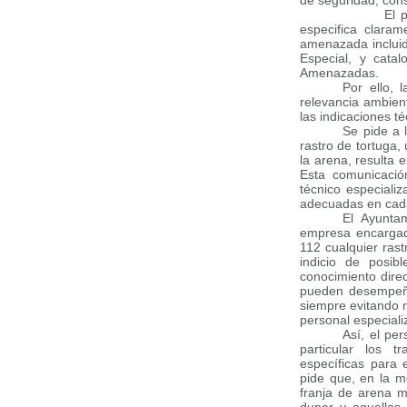
de seguridad, cons
El protocolo d
especifica claram
amenazada incluid
Especial, y cata
Amenazadas.
Por ello, 
relevancia ambien
las indicaciones t
Se pide a 
rastro de tortuga
la arena, resulta 
Esta comunicación
técnico especiali
adecuadas en cad
El Ayunta
empresa encargad 
112 cualquier rast
indicio de posib
conocimiento dire
pueden desempeña
siempre evitando ma
personal especiali
Así, el pe
particular los t
específicas para 
pide que, en la m
franja de arena m