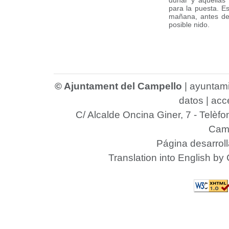
dunar y aquellas 
para la puesta. E
mañana, antes de
posible nido.
© Ajuntament del Campello
|
ayuntam
datos
|
acce
C/ Alcalde Oncina Giner, 7
- Telèfo
Camp
Página desarrol
Translation into English by