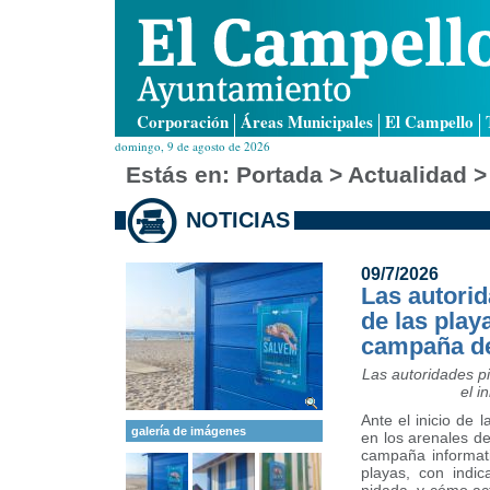
Corporación
Áreas Municipales
El Campello
domingo, 9 de agosto de 2026
Estás en:
Portada
> Actualidad >
NOTICIAS
09/7/2026
Las autorid
de las play
campaña de 
Las autoridades pi
el i
Ante el inicio de 
galería de imágenes
en los arenales d
campaña informati
playas, con indic