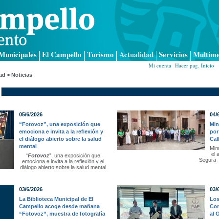
Municipales
El Campello
Turismo
Actualidad
Servicios
Multime
Mi cuenta
|
Hacer pag. Inicio
|
ad > Noticias
05/6/2026
04/
“Fotovoz”, una exposición que
Min
emociona e invita a la reflexión y
por
el diálogo abierto sobre la salud
Cal
mental
Min
el 
“
Fotovoz
”, una exposición que
Segura
emociona e invita a la reflexión y el
diálogo abierto sobre la salud mental
03/6/2026
03/
La Biblioteca Municipal de El
Los
Campello acoge desde mañana
Com
“Fotovoz”, muestra de fotografía
al 