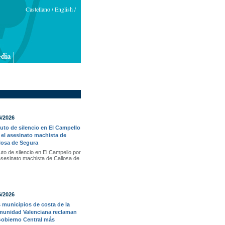
Castellano
English
/
/
dia
6/2026
uto de silencio en El Campello
 el asesinato machista de
losa de Segura
uto de silencio en El Campello por
asesinato machista de Callosa de
6/2026
 municipios de costa de la
unidad Valenciana reclaman
Gobierno Central más