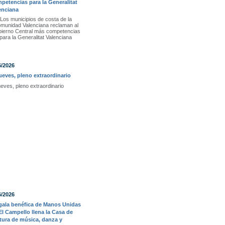
petencias para la Generalitat
enciana
Los municipios de costa de la
munidad Valenciana reclaman al
ierno Central más competencias
para la Generalitat Valenciana
6/2026
jueves, pleno extraordinario
ueves, pleno extraordinario
6/2026
gala benéfica de Manos Unidas
El Campello llena la Casa de
tura de música, danza y