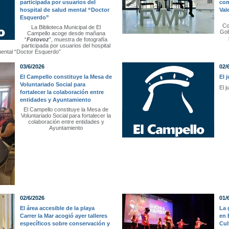
participada por usuarios del
com
hospital de salud mental “Doctor
Val
Esquerdo”
Co
La Biblioteca Municipal de El
Gob
Campello acoge desde mañana
“
Fotovoz
”, muestra de fotografía
participada por usuarios del hospital
mental “Doctor Esquerdo”
03/6/2026
02/
El Campello constituye la Mesa de
El 
Voluntariado Social para
El j
fortalecer la colaboración entre
entidades y Ayuntamiento
El Campello constituye la Mesa de
Voluntariado Social para fortalecer la
colaboración entre entidades y
Ayuntamiento
02/6/2026
01/
El área accesible de la playa
La 
Carrer la Mar acogió ayer talleres
en 
específicos sobre conservación y
Cul