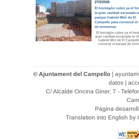
27/2/2026
El hormigón cubre ya el fo
la gran cavidad excavada e
parque Gabriel Miró de El
Campello para construir el
de tormentas
El hormigón cubre ya el fond
gran cavidad excavada en el
Gabriel Miró de El Campell
construir el parque de tor
© Ajuntament del Campello
|
ayuntam
datos
|
acce
C/ Alcalde Oncina Giner, 7
- Telèfo
Camp
Página desarrol
Translation into English by