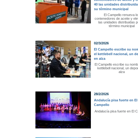
40 las unidades distribuida
su término municipal
El Campello renueva l
contenedores de aceite y ele
las unidades distribuidas p
término municipal
02/3/2026
El Campello escribe su no
el kettlebell nacional, un d
en alza
El Campello escribe su nomb
kettlebell nacional, un depo
alza
28/2/2026
Andalucía pisa fuerte en El
Campello
Andalucía pisa fuerte en El 