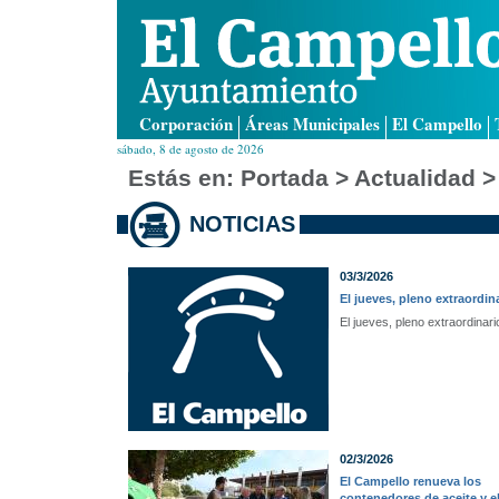
Corporación
Áreas Municipales
El Campello
sábado, 8 de agosto de 2026
Estás en:
Portada
> Actualidad >
NOTICIAS
03/3/2026
El jueves, pleno extraordin
El jueves, pleno extraordinari
02/3/2026
El Campello renueva los
contenedores de aceite y e