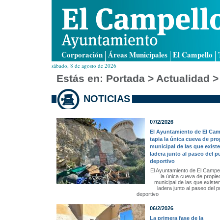
Corporación
Áreas Municipales
El Campello
sábado, 8 de agosto de 2026
Estás en:
Portada
> Actualidad >
NOTICIAS
07/2/2026
El Ayuntamiento de El Cam
tapia la única cueva de pr
municipal de las que existe
ladera junto al paseo del p
deportivo
El Ayuntamiento de El Campel
la única cueva de propie
municipal de las que existen
ladera junto al paseo del p
deportivo
06/2/2026
La primera fase de la