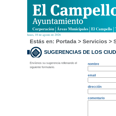
Corporación
Áreas Municipales
El Campello
lunes, 10 de agosto de 2026
Estás en:
Portada
> Servicios > 
SUGERENCIAS DE LOS CIU
Envíenos su sugerencia rellenando el
nombre
siguiente formulario.
email
dirección
comentario