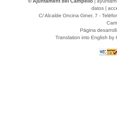
© Ajuntament del Campello
|
ayuntam
datos
|
acce
C/ Alcalde Oncina Giner, 7
- Telèfo
Camp
Página desarrol
Translation into English by